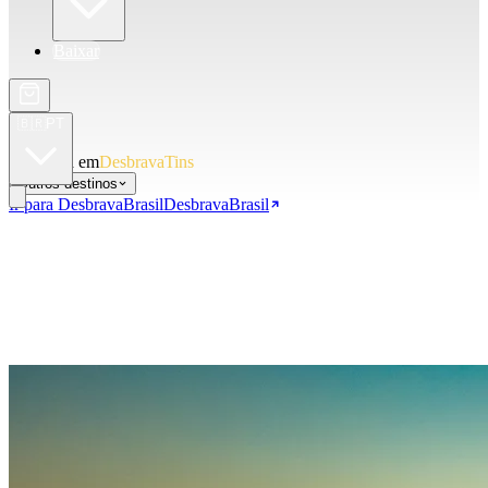
Baixar
🇧🇷
PT
Você está em
DesbravaTins
Outros destinos
Ir para DesbravaBrasil
DesbravaBrasil