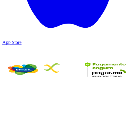
App Store
Parceiros & Certificações
©
2026
DesbravaTins • Todos os direitos reservados
DesbravaTins é um produto da Wildora Travel Technology LTDA.
Conectamos turistas a experiências, hospedagens e serviços
turísticos no Tocantins.
CNPJ: 65.904.509/0001-04