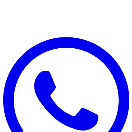
DesbravaTins
Atrativos, experiências e profissionais credenciados em
DesbravaTins.