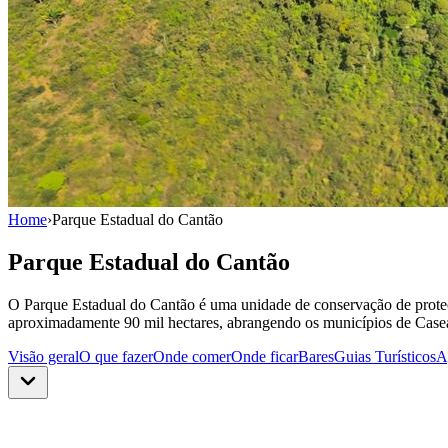
Home
›
Parque Estadual do Cantão
Parque Estadual do Cantão
O Parque Estadual do Cantão é uma unidade de conservação de proteç
aproximadamente 90 mil hectares, abrangendo os municípios de Case
Visão geral
O que fazer
Onde comer
Onde ficar
Bares
Guias Turísticos
A