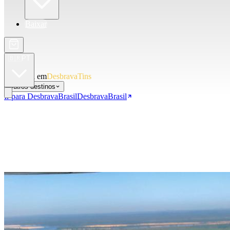
Baixar
🇧🇷
PT
Você está em
DesbravaTins
Outros destinos
Ir para DesbravaBrasil
DesbravaBrasil