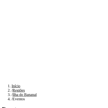
Início
/
Regiões
/
Ilha do Bananal
/
Eventos