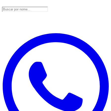
DesbravaTins
Atrativos, experiências e profissionais credenciados em
DesbravaTins.