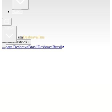
Baixar
🇧🇷
PT
Você está em
DesbravaTins
Outros destinos
Ir para DesbravaBrasil
DesbravaBrasil