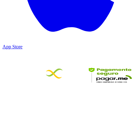
App Store
Parceiros & Certificações
©
2026
DesbravaTins • Todos os direitos reservados
DesbravaTins é um produto da Wildora Travel Technology LTDA.
Conectamos turistas a experiências, hospedagens e serviços
turísticos no Tocantins.
CNPJ: 65.904.509/0001-04