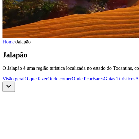
Home
›
Jalapão
Jalapão
O Jalapão é uma região turística localizada no estado do Tocantins, c
Visão geral
O que fazer
Onde comer
Onde ficar
Bares
Guias Turísticos
A