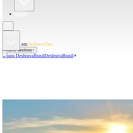
Baixar
🇧🇷
PT
Você está em
DesbravaTins
Outros destinos
Ir para DesbravaBrasil
DesbravaBrasil