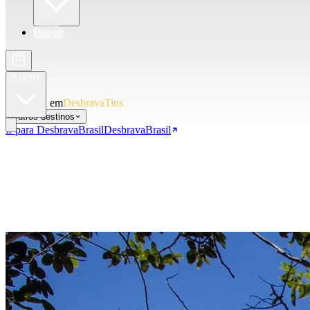
Baixar
🇧🇷
PT
Você está em
DesbravaTins
Outros destinos
Ir para DesbravaBrasil
DesbravaBrasil