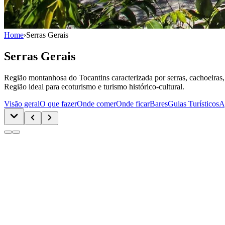
Home
›
Serras Gerais
Serras Gerais
Região montanhosa do Tocantins caracterizada por serras, cachoeiras, tr
Região ideal para ecoturismo e turismo histórico-cultural.
Visão geral
O que fazer
Onde comer
Onde ficar
Bares
Guias Turísticos
A