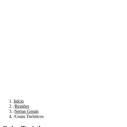
Início
/
Regiões
/
Serras Gerais
/
Guias Turísticos