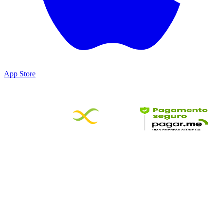
App Store
Parceiros & Certificações
©
2026
DesbravaTins • Todos os direitos reservados
DesbravaTins é um produto da Wildora Travel Technology LTDA.
Conectamos turistas a experiências, hospedagens e serviços
turísticos no Tocantins.
CNPJ: 65.904.509/0001-04