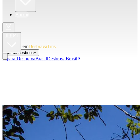
Baixar
🇧🇷
PT
Você está em
DesbravaTins
Outros destinos
Ir para DesbravaBrasil
DesbravaBrasil