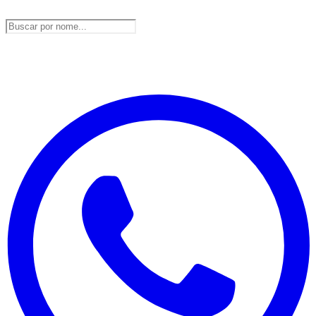
DesbravaTins
Atrativos, experiências e profissionais credenciados em
DesbravaTins.